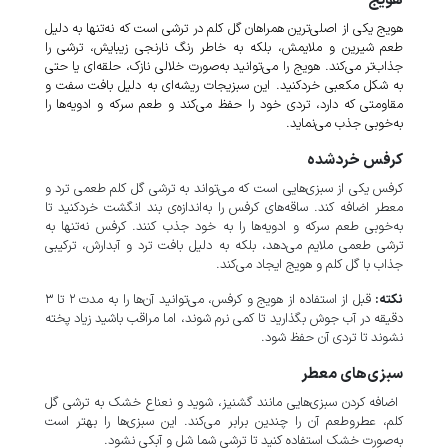
هویج
هویج یکی از اصلی‌ترین همراهان گل کلم در ترشی است که نه‌تنها به دلیل
طعم شیرین و ملایمش، بلکه به خاطر رنگ نارنجی زیبایش، ترشی را
جذاب‌تر می‌کند. هویج را می‌توانید به‌صورت خلالی نازک، حلقه‌ای یا حتی
به شکل مکعبی خردکنید. این سبزیجات ریشه‌ای به دلیل بافت سفت و
مقاومتی که دارد، تردی خود را حفظ می‌کند و طعم سرکه و ادویه‌ها را
به‌خوبی جذب می‌نماید.
کرفس خردشده
کرفس یکی از سبزی‌هایی است که می‌تواند به ترشی گل کلم طعمی ترد و
معطر اضافه کند. ساقه‌های کرفس را به‌اندازه‌ی بند انگشت خردکنید تا
به‌خوبی طعم سرکه و ادویه‌ها را به خود جذب کنند. کرفس نه‌تنها به
ترشی طعمی ملایم می‌دهد، بلکه به دلیل بافت ترد و آبدارش، ترکیبی
جذاب با گل کلم و هویج ایجاد می‌کند.
نکته:
قبل از استفاده از هویج و کرفس، می‌توانید آن‌ها را به مدت ۲ تا ۳
دقیقه در آب جوش بگذارید تا کمی نرم شوند، اما مراقب باشید زیاد پخته
نشوند تا تردی آن حفظ شود.
سبزی‌های معطر
اضافه کردن سبزی‌هایی مانند گشنیز، شوید و نعناع خشک به ترشی گل
کلم، عطروطعم آن را چندین برابر می‌کند. این سبزی‌ها را بهتر است
به‌صورت خشک استفاده کنید تا ترشی شما شل و آبکی نشود.