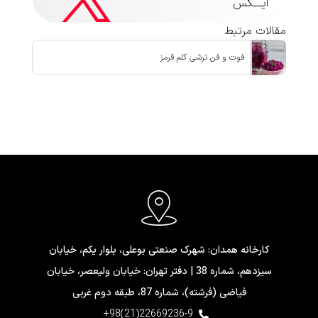
ایــــکس
مقالات مرتبط
فوت و فن ترشی کلم قرمز
کارخانه همدان: شهرک صنعتی بوعلی، بلوار یکم، خیابان
سیزدهم، شماره 38 | دفتر تهران: خیابان ولیعصر، خیابان
فیاضی (فرشته)، شماره 87، طبقه دوم غربی
22669236-9(21)98+