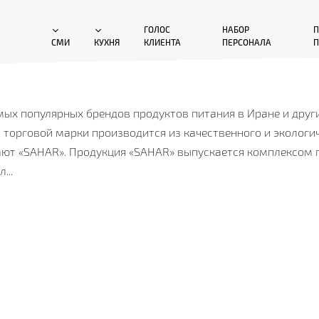
ГОЛОС
НАБОР
П
СМИ
КУХНЯ
КЛИЕНТА
ПЕРСОНАЛА
П
мых популярных брендов продуктов питания в Иране и друг
й торговой марки производится из качественного и экологич
рают «SAHAR». Продукция «SAHAR» выпускается комплексо
...