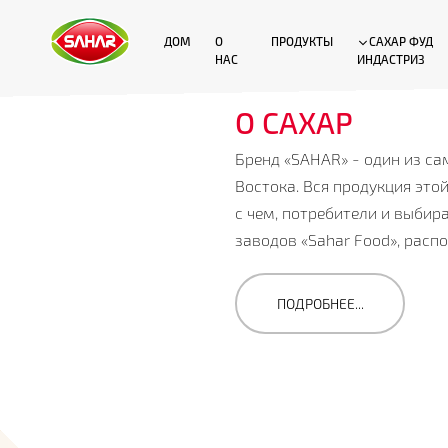
ДОМ
О
ПРОДУКТЫ
САХАР ФУД
НАС
ИНДАСТРИЗ
О САХАР
Бренд «SAHAR» - один из са
Востока. Вся продукция это
с чем, потребители и выби
заводов «Sahar Food», распол
ПОДРОБНЕЕ...